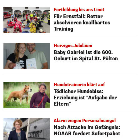
Fortbildung bis ans Limit
Für Ernstfall: Retter
absolvieren knallhartes
Training
Herziges Jubiläum
Baby Gabriel ist die 600.
Geburt im Spital St. Pölten
Hundetrainerin klärt auf
Tödlicher Hundebiss:
Erziehung ist "Aufgabe der
Eltern"
Alarm wegen Personalmangel
Nach Attacke im Gefängnis:
NÖAAB fordert Sofortpaket