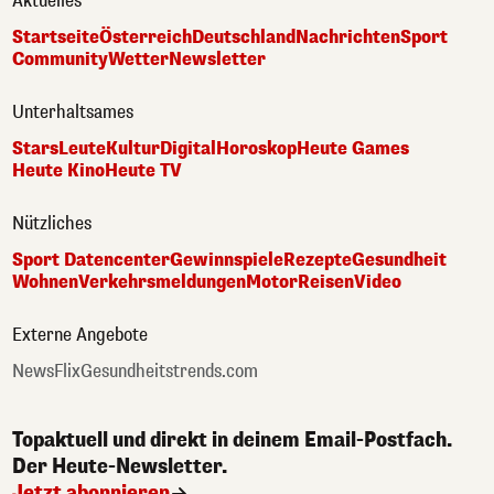
Aktuelles
Startseite
Österreich
Deutschland
Nachrichten
Sport
Community
Wetter
Newsletter
Unterhaltsames
Stars
Leute
Kultur
Digital
Horoskop
Heute Games
Heute Kino
Heute TV
Nützliches
Sport Datencenter
Gewinnspiele
Rezepte
Gesundheit
Wohnen
Verkehrsmeldungen
Motor
Reisen
Video
Externe Angebote
NewsFlix
Gesundheitstrends.com
Topaktuell und direkt in deinem Email-Postfach.
Der Heute-Newsletter.
Jetzt abonnieren