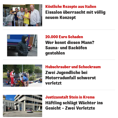
Köstliche Rezepte aus Italien
Eissalon überrascht mit völlig
neuem Konzept
20.000 Euro Schaden
Wer kennt diesen Mann?
Sauna- und Backöfen
gestohlen
Hubschrauber und Schockraum
Zwei Jugendliche bei
Motorradunfall schwerst
verletzt
Justizanstalt Stein in Krems
Häftling schlägt Wächter ins
Gesicht – Zwei Verletzte