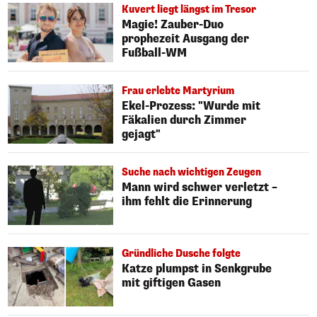
Kuvert liegt längst im Tresor
Magie! Zauber-Duo
prophezeit Ausgang der
Fußball-WM
Frau erlebte Martyrium
Ekel-Prozess: "Wurde mit
Fäkalien durch Zimmer
gejagt"
Suche nach wichtigen Zeugen
Mann wird schwer verletzt –
ihm fehlt die Erinnerung
Gründliche Dusche folgte
Katze plumpst in Senkgrube
mit giftigen Gasen