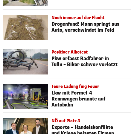
Noch immer auf der Flucht
Drogenfund! Mann springt aus
Auto, verschwindet im Feld
Positiver Alkotest
Pkw erfasst Radfahrer in
Tulln – Biker schwer verletzt
Teure Ladung fing Feuer
Lkw mit Formel-4-
Rennwagen brannte auf
Autobahn
NÖ auf Platz 3
Exporte – Handelskonflikte
und Kriege belasten Firmen