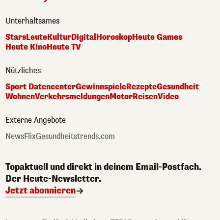
Unterhaltsames
Stars
Leute
Kultur
Digital
Horoskop
Heute Games
Heute Kino
Heute TV
Nützliches
Sport Datencenter
Gewinnspiele
Rezepte
Gesundheit
Wohnen
Verkehrsmeldungen
Motor
Reisen
Video
Externe Angebote
NewsFlix
Gesundheitstrends.com
Topaktuell und direkt in deinem Email-Postfach.
Der Heute-Newsletter.
Jetzt abonnieren