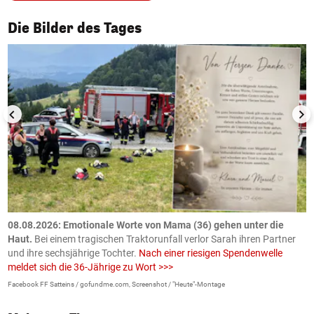
1/50
Die Bilder des Tages
m
08.08.2026: Emotionale Worte von Mama (36) gehen unter die
0
Haut.
Bei einem tragischen Traktorunfall verlor Sarah ihren Partner
B
und ihre sechsjährige Tochter.
Nach einer riesigen Spendenwelle
S
meldet sich die 36-Jährige zu Wort >>>
La
Facebook FF Satteins / gofundme.com, Screenshot / "Heute"-Montage