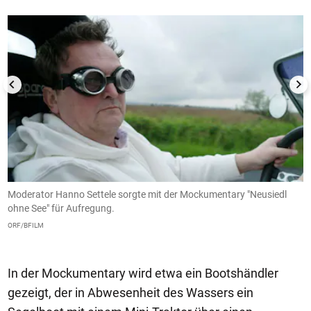
Moderator Hanno Settele sorgte mit der Mockumentary "Neusiedl
D
ts
ohne See" für Aufregung.
d
ORF/BFILM
O
In der Mockumentary wird etwa ein Bootshändler
gezeigt, der in Abwesenheit des Wassers ein