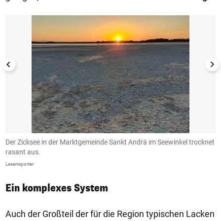
1/20
Der Zicksee in der Marktgemeinde Sankt Andrä im Seewinkel trocknet
F
rasant aus.
w
Leserreporter
Le
Ein komplexes System
Auch der Großteil der für die Region typischen Lacken