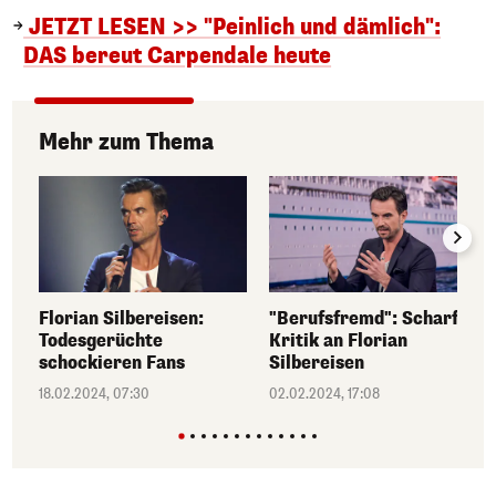
JETZT LESEN >> "Peinlich und dämlich":
DAS bereut Carpendale heute
Mehr zum Thema
Florian Silbereisen:
"Berufsfremd": Scharfe
Todesgerüchte
Kritik an Florian
schockieren Fans
Silbereisen
18.02.2024, 07:30
02.02.2024, 17:08