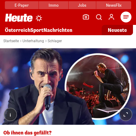
E-Paper
Immo
Jobs
NewsFlix
Arti
Österreich
Sport
Nachrichten
Neueste
Startseite
Unterhaltung
Schlager
i
Ob ihnen das gefällt?