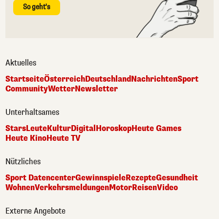
So geht's
Aktuelles
Startseite
Österreich
Deutschland
Nachrichten
Sport
Community
Wetter
Newsletter
Unterhaltsames
Stars
Leute
Kultur
Digital
Horoskop
Heute Games
Heute Kino
Heute TV
Nützliches
Sport Datencenter
Gewinnspiele
Rezepte
Gesundheit
Wohnen
Verkehrsmeldungen
Motor
Reisen
Video
Externe Angebote