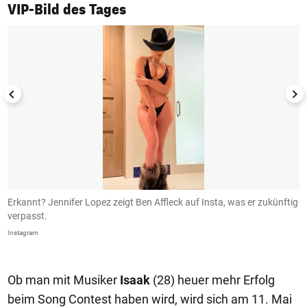
1/50
VIP-Bild des Tages
Erkannt? Jennifer Lopez zeigt Ben Affleck auf Insta, was er zukünftig
B
verpasst.
I
Instagram
In
Ob man mit Musiker
Isaak
(28) heuer mehr Erfolg
beim Song Contest haben wird, wird sich am 11. Mai