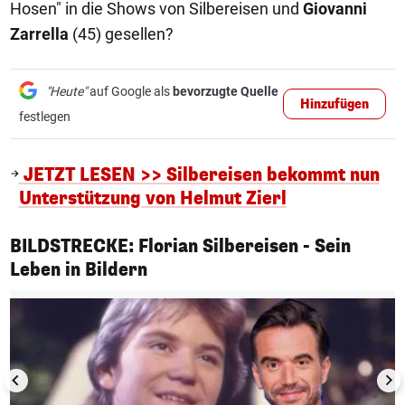
Hosen" in die Shows von Silbereisen und
Giovanni
Zarrella
(45) gesellen?
"Heute"
auf Google als
bevorzugte Quelle
Hinzufügen
festlegen
JETZT LESEN >> Silbereisen bekommt nun
Unterstützung von Helmut Zierl
BILDSTRECKE: Florian Silbereisen - Sein
1/17
Leben in Bildern