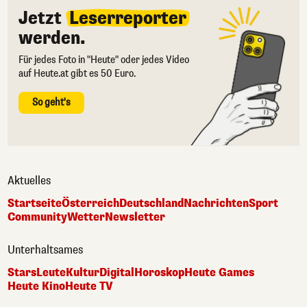
Jetzt
Leserreporter
werden.
Für jedes Foto in "Heute" oder jedes Video
auf Heute.at gibt es 50 Euro.
So geht's
Aktuelles
Startseite
Österreich
Deutschland
Nachrichten
Sport
Community
Wetter
Newsletter
Unterhaltsames
Stars
Leute
Kultur
Digital
Horoskop
Heute Games
Heute Kino
Heute TV