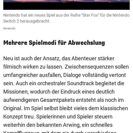
Nintendo hat ein neues Spiel aus der Reihe "Star Fox" für die Nintendo
D
Switch 2 herausgebracht.
u
Nintendo
Ni
Mehrere Spielmodi für Abwechslung
Neu ist auch der Ansatz, das Abenteuer stärker
filmisch wirken zu lassen. Zwischensequenzen sollen
umfangreicher ausfallen, Dialoge vollständig vertont
sein. Auch ein orchestraler Soundtrack begleitet die
Missionen, wodurch der Eindruck eines deutlich
aufwendigeren Gesamtpakets entsteht als noch im
Original. Im Spiel selbst bleibt vieles dem klassischen
Konzept treu. Spielerinnen und Spieler steuern
weiterhin den bekannten Arwing, ein schnelles