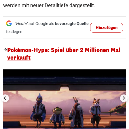
werden mit neuer Detailtiefe dargestellt.
"Heute"
auf Google als
bevorzugte Quelle
Hinzufügen
festlegen
Pokémon-Hype: Spiel über 2 Millionen Mal
verkauft
1/10