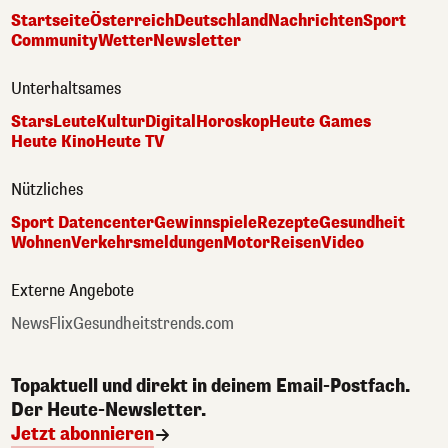
Startseite
Österreich
Deutschland
Nachrichten
Sport
Community
Wetter
Newsletter
Unterhaltsames
Stars
Leute
Kultur
Digital
Horoskop
Heute Games
Heute Kino
Heute TV
Nützliches
Sport Datencenter
Gewinnspiele
Rezepte
Gesundheit
Wohnen
Verkehrsmeldungen
Motor
Reisen
Video
Externe Angebote
NewsFlix
Gesundheitstrends.com
Topaktuell und direkt in deinem Email-Postfach.
Der Heute-Newsletter.
Jetzt abonnieren