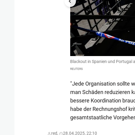
Blackout in Spanien und Portugal 
REUTERS
"Jede Organisation sollte 
man Schäden reduzieren kan
bessere Koordination brauc
habe der Rechnungshof kriti
gesamtstaatliche Vorgehens
red,
28.04.2025, 22:10