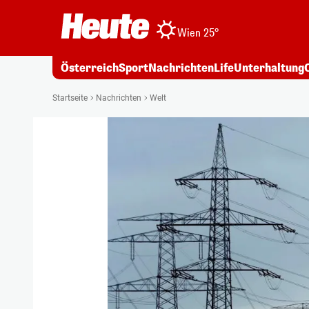
Wien 25°
Österreich
Sport
Nachrichten
Life
Unterhaltung
Startseite
Nachrichten
Welt