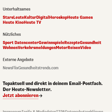
Unterhaltsames
Stars
Leute
Kultur
Digital
Horoskop
Heute Games
Heute Kino
Heute TV
Nützliches
Sport Datencenter
Gewinnspiele
Rezepte
Gesundheit
Wohnen
Verkehrsmeldungen
Motor
Reisen
Video
Externe Angebote
NewsFlix
Gesundheitstrends.com
Topaktuell und direkt in deinem Email-Postfach.
Der Heute-Newsletter.
Jetzt abonnieren
Impressum
Tarife & Mediadaten
TTPA
Datenschutzerklärung