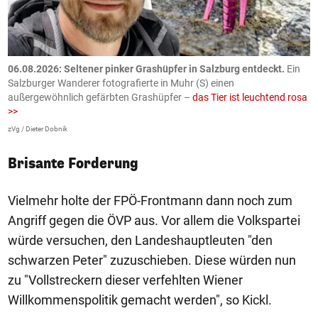
06.08.2026: Seltener pinker Grashüpfer in Salzburg entdeckt.
Ein
0
Salzburger Wanderer fotografierte in Muhr (S) einen
S
außergewöhnlich gefärbten Grashüpfer –
das Tier ist leuchtend rosa
U
>>
AP
zVg / Dieter Dobnik
Brisante Forderung
Vielmehr holte der FPÖ-Frontmann dann noch zum
Angriff gegen die ÖVP aus. Vor allem die Volkspartei
würde versuchen, den Landeshauptleuten "den
schwarzen Peter" zuzuschieben. Diese würden nun
zu "Vollstreckern dieser verfehlten Wiener
Willkommenspolitik gemacht werden", so Kickl.