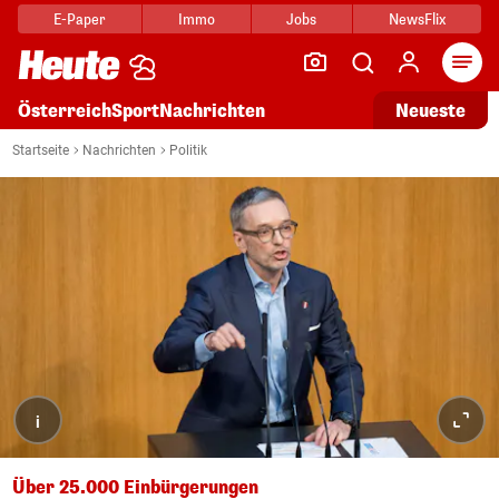
E-Paper
Immo
Jobs
NewsFlix
Arti
Österreich
Sport
Nachrichten
Neueste
Startseite
Nachrichten
Politik
i
Über 25.000 Einbürgerungen