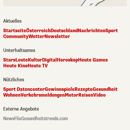
Aktuelles
Startseite
Österreich
Deutschland
Nachrichten
Sport
Community
Wetter
Newsletter
Unterhaltsames
Stars
Leute
Kultur
Digital
Horoskop
Heute Games
Heute Kino
Heute TV
Nützliches
Sport Datencenter
Gewinnspiele
Rezepte
Gesundheit
Wohnen
Verkehrsmeldungen
Motor
Reisen
Video
Externe Angebote
NewsFlix
Gesundheitstrends.com