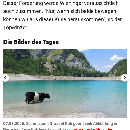
Dieser Forderung werde Wieninger voraussichtlich
auch zustimmen. "Nur, wenn sich beide bewegen,
können wir aus dieser Krise herauskommen", so der
Topwinzer.
1/50
Die Bilder des Tages
ch
07.08.2026: Zu heiß zum Grasen! Kuh gönnt sich Abkühlung im
0
Bergsee.
Diese Kuh lieferte wohl das
charmanteste Motiv des
S