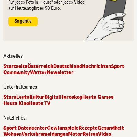
Für jedes Foto in "Heute" oder jedes Video
auf Heute.at gibt es 50 Euro.
So geht's
Aktuelles
Startseite
Österreich
Deutschland
Nachrichten
Sport
Community
Wetter
Newsletter
Unterhaltsames
Stars
Leute
Kultur
Digital
Horoskop
Heute Games
Heute Kino
Heute TV
Nützliches
Sport Datencenter
Gewinnspiele
Rezepte
Gesundheit
Wohnen
Verkehrsmeldungen
Motor
Reisen
Video