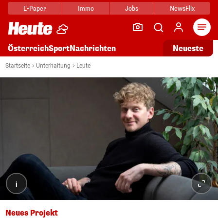
E-Paper
Immo
Jobs
NewsFlix
Arti
Österreich
Sport
Nachrichten
Neueste
Startseite
Unterhaltung
Leute
i
Neues Projekt