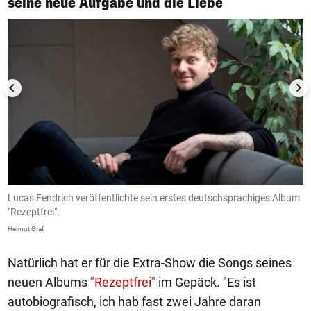
seine neue Aufgabe und die Liebe
Lucas Fendrich veröffentlichte sein erstes deutschsprachiges Album
A
"Rezeptfrei".
He
Helmut Graf
Natürlich hat er für die Extra-Show die Songs seines
neuen Albums
"Rezeptfrei"
im Gepäck. "Es ist
autobiografisch, ich hab fast zwei Jahre daran