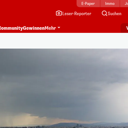
E-Paper
Immo
J
Leser-Reporter
Suchen
Community
Gewinnen
Mehr