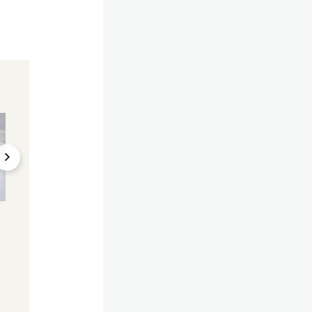
"Typisches Aprilwetter"
Montag noch 30 Gra
Stürme, Neuschnee –
Wetter-Chaos nac
Wetter spielt komplett
Hitze – Unwetter 
verrückt
Schnee am Balkan
16.04.2024, 17:54
16.04.2024, 16:43