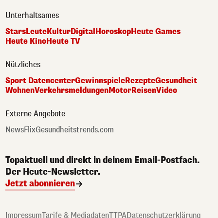
Unterhaltsames
Stars
Leute
Kultur
Digital
Horoskop
Heute Games
Heute Kino
Heute TV
Nützliches
Sport Datencenter
Gewinnspiele
Rezepte
Gesundheit
Wohnen
Verkehrsmeldungen
Motor
Reisen
Video
Externe Angebote
NewsFlix
Gesundheitstrends.com
Topaktuell und direkt in deinem Email-Postfach.
Der Heute-Newsletter.
Jetzt abonnieren
Impressum
Tarife & Mediadaten
TTPA
Datenschutzerklärung