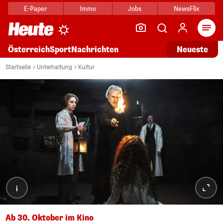
E-Paper
Immo
Jobs
NewsFlix
Arti
Österreich
Sport
Nachrichten
Neueste
Startseite
Unterhaltung
Kultur
i
Ab 30. Oktober im Kino