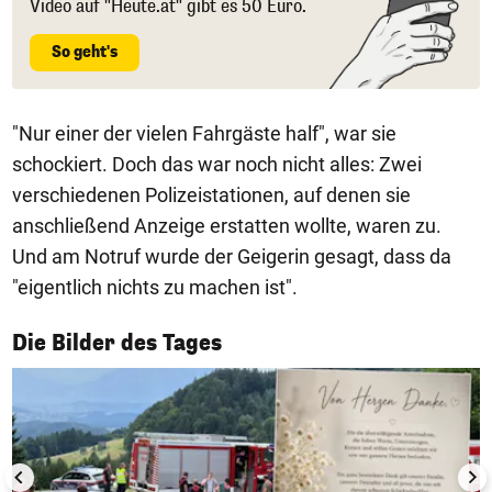
Video auf "Heute.at" gibt es 50 Euro.
So geht's
"Nur einer der vielen Fahrgäste half", war sie
schockiert. Doch das war noch nicht alles: Zwei
verschiedenen Polizeistationen, auf denen sie
anschließend Anzeige erstatten wollte, waren zu.
Und am Notruf wurde der Geigerin gesagt, dass da
"eigentlich nichts zu machen ist".
1/50
Die Bilder des Tages