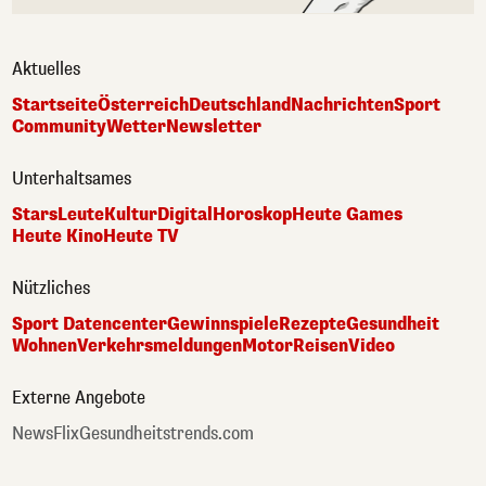
Aktuelles
Startseite
Österreich
Deutschland
Nachrichten
Sport
Community
Wetter
Newsletter
Unterhaltsames
Stars
Leute
Kultur
Digital
Horoskop
Heute Games
Heute Kino
Heute TV
Nützliches
Sport Datencenter
Gewinnspiele
Rezepte
Gesundheit
Wohnen
Verkehrsmeldungen
Motor
Reisen
Video
Externe Angebote
NewsFlix
Gesundheitstrends.com