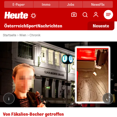
E-Paper
Immo
Jobs
NewsFlix
Arti
Österreich
Sport
Nachrichten
Neueste
Startseite
Wien
Chronik
i
Von Fäkalien-Becher getroffen