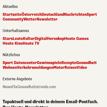
Aktuelles
Startseite
Österreich
Deutschland
Nachrichten
Sport
Community
Wetter
Newsletter
Unterhaltsames
Stars
Leute
Kultur
Digital
Horoskop
Heute Games
Heute Kino
Heute TV
Nützliches
Sport Datencenter
Gewinnspiele
Rezepte
Gesundheit
Wohnen
Verkehrsmeldungen
Motor
Reisen
Video
Externe Angebote
NewsFlix
Gesundheitstrends.com
Topaktuell und direkt in deinem Email-Postfach.