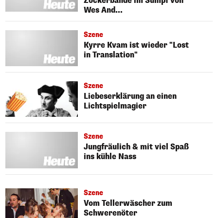
Zockerbande im Sumpf von
Wes And...
Szene
Kyrre Kvam ist wieder "Lost
in Translation"
Szene
Liebeserklärung an einen
Lichtspielmagier
Szene
Jungfräulich & mit viel Spaß
ins kühle Nass
Szene
Vom Tellerwäscher zum
Schwerenöter