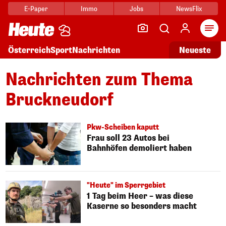
E-Paper
Immo
Jobs
NewsFlix
Arti
Österreich
Sport
Nachrichten
Neueste
Nachrichten zum Thema
Bruckneudorf
Pkw-Scheiben kaputt
Frau soll 23 Autos bei
Bahnhöfen demoliert haben
"Heute" im Sperrgebiet
1 Tag beim Heer – was diese
Kaserne so besonders macht