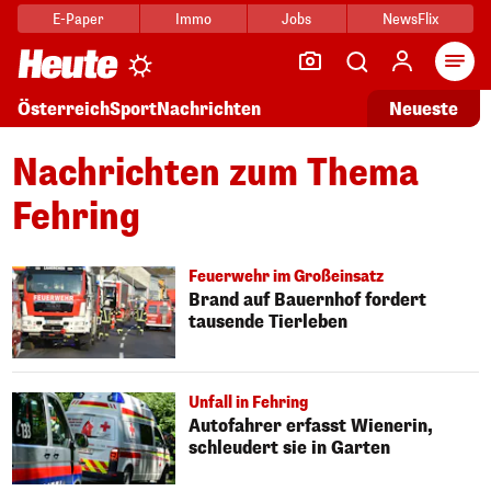
E-Paper
Immo
Jobs
NewsFlix
Arti
Österreich
Sport
Nachrichten
Neueste
Nachrichten zum Thema
Fehring
Feuerwehr im Großeinsatz
Brand auf Bauernhof fordert
tausende Tierleben
Unfall in Fehring
Autofahrer erfasst Wienerin,
schleudert sie in Garten