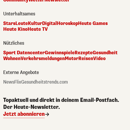
Unterhaltsames
Stars
Leute
Kultur
Digital
Horoskop
Heute Games
Heute Kino
Heute TV
Nützliches
Sport Datencenter
Gewinnspiele
Rezepte
Gesundheit
Wohnen
Verkehrsmeldungen
Motor
Reisen
Video
Externe Angebote
NewsFlix
Gesundheitstrends.com
Topaktuell und direkt in deinem Email-Postfach.
Der Heute-Newsletter.
Jetzt abonnieren