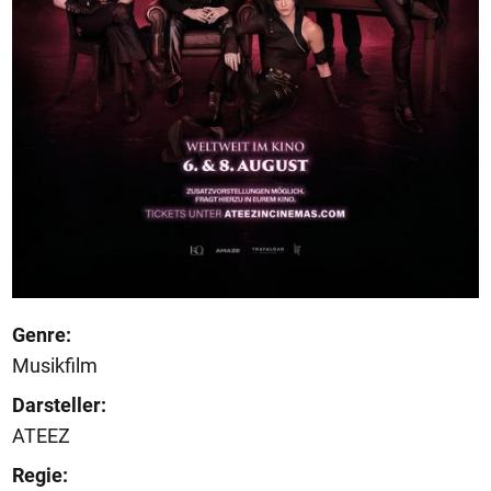
Genre:
Musikfilm
Darsteller:
ATEEZ
Regie: