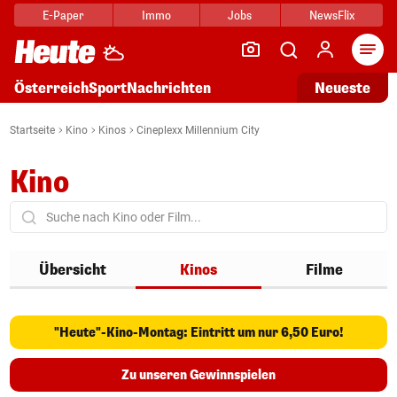
E-Paper
Immo
Jobs
NewsFlix
Arti
Österreich
Sport
Nachrichten
Neueste
Startseite
Kino
Kinos
Cineplexx Millennium City
Kino
Übersicht
Kinos
Filme
"Heute"-Kino-Montag: Eintritt um nur 6,50 Euro!
Zu unseren Gewinnspielen