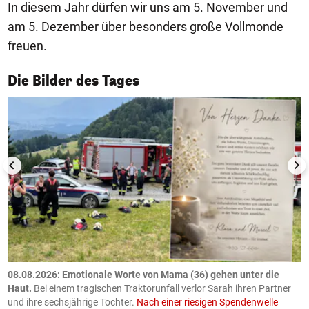
In diesem Jahr dürfen wir uns am 5. November und
am 5. Dezember über besonders große Vollmonde
freuen.
1/50
Die Bilder des Tages
m
08.08.2026: Emotionale Worte von Mama (36) gehen unter die
0
Haut.
Bei einem tragischen Traktorunfall verlor Sarah ihren Partner
B
und ihre sechsjährige Tochter.
Nach einer riesigen Spendenwelle
S