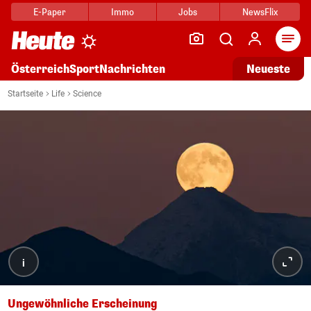
E-Paper
Immo
Jobs
NewsFlix
Arti
Österreich
Sport
Nachrichten
Neueste
Startseite
Life
Science
i
Ungewöhnliche Erscheinung