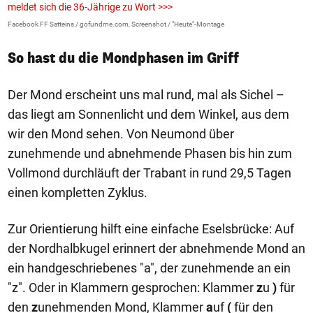
meldet sich die 36-Jährige zu Wort >>>
La
Facebook FF Satteins / gofundme.com, Screenshot / "Heute"-Montage
So hast du die Mondphasen im Griff
Der Mond erscheint uns mal rund, mal als Sichel –
das liegt am Sonnenlicht und dem Winkel, aus dem
wir den Mond sehen. Von Neumond über
zunehmende und abnehmende Phasen bis hin zum
Vollmond durchläuft der Trabant in rund 29,5 Tagen
einen kompletten Zyklus.
Zur Orientierung hilft eine einfache Eselsbrücke: Auf
der Nordhalbkugel erinnert der abnehmende Mond an
ein handgeschriebenes "a", der zunehmende an ein
"z". Oder in Klammern gesprochen: Klammer
z
u
)
für
den
z
unehmenden Mond, Klammer
a
uf
(
für den