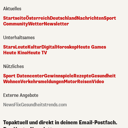
Aktuelles
Startseite
Österreich
Deutschland
Nachrichten
Sport
Community
Wetter
Newsletter
Unterhaltsames
Stars
Leute
Kultur
Digital
Horoskop
Heute Games
Heute Kino
Heute TV
Nützliches
Sport Datencenter
Gewinnspiele
Rezepte
Gesundheit
Wohnen
Verkehrsmeldungen
Motor
Reisen
Video
Externe Angebote
NewsFlix
Gesundheitstrends.com
Topaktuell und direkt in deinem Email-Postfach.