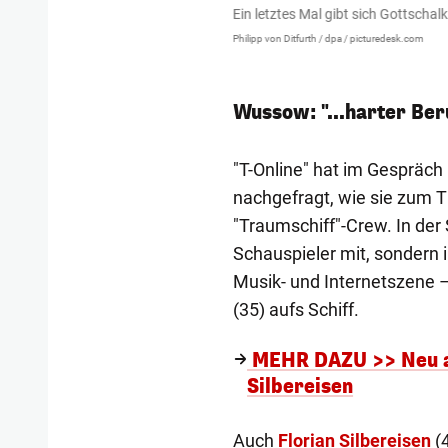
.
Ein letztes Mal gibt sich Gottschalk
Philipp von Ditfurth / dpa / picturedesk.com
Wussow: "...harter Ber
"T-Online" hat im Gespräch
nachgefragt, wie sie zum T
"Traumschiff"-Crew. In der
Schauspieler mit, sondern
Musik- und Internetszene –
(35) aufs Schiff.
MEHR DAZU >> Neu am
Silbereisen
Auch
Florian Silbereisen
(4