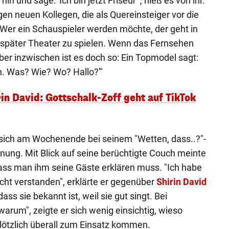
in und sage: 'Ich bin jetzt Friseur'", hieß es von ihr.
gen neuen Kollegen, die als Quereinsteiger vor die
"Wer ein Schauspieler werden möchte, der geht in
 später Theater zu spielen. Wenn das Fernsehen
ber inzwischen ist es doch so: Ein Topmodel sagt:
in. Was? Wie? Wo? Hallo?'"
n David: Gottschalk-Zoff geht auf TikTok
sich am Wochenende bei seinem "Wetten, dass..?"-
nung. Mit Blick auf seine berüchtigte Couch meinte
 dass man ihm seine Gäste erklären muss. "Ich habe
icht verstanden", erklärte er gegenüber
Shirin David
ass sie bekannt ist, weil sie gut singt. Bei
 warum", zeigte er sich wenig einsichtig, wieso
plötzlich überall zum Einsatz kommen.