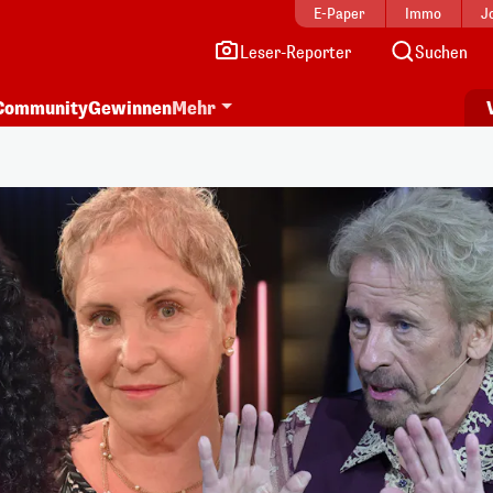
E-Paper
Immo
J
Leser-Reporter
Suchen
Community
Gewinnen
Mehr