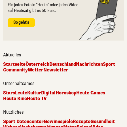
Für jedes Foto in "Heute" oder jedes Video
auf Heute.at gibt es 50 Euro.
So geht's
Aktuelles
Startseite
Österreich
Deutschland
Nachrichten
Sport
Community
Wetter
Newsletter
Unterhaltsames
Stars
Leute
Kultur
Digital
Horoskop
Heute Games
Heute Kino
Heute TV
Nützliches
Sport Datencenter
Gewinnspiele
Rezepte
Gesundheit