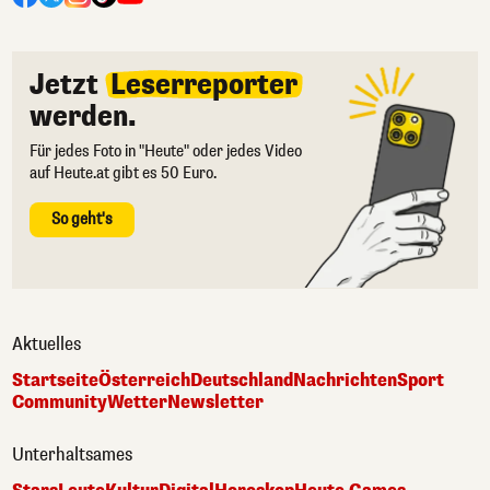
Jetzt
Leserreporter
werden.
Für jedes Foto in "Heute" oder jedes Video
auf Heute.at gibt es 50 Euro.
So geht's
Aktuelles
Startseite
Österreich
Deutschland
Nachrichten
Sport
Community
Wetter
Newsletter
Unterhaltsames