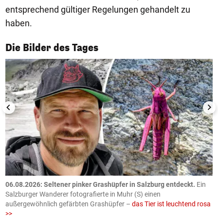
entsprechend gültiger Regelungen gehandelt zu
haben.
1/50
Die Bilder des Tages
06.08.2026: Seltener pinker Grashüpfer in Salzburg entdeckt.
Ein
0
Salzburger Wanderer fotografierte in Muhr (S) einen
S
außergewöhnlich gefärbten Grashüpfer –
das Tier ist leuchtend rosa
U
>>
AP