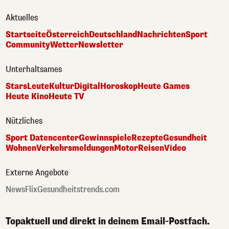
Aktuelles
Startseite
Österreich
Deutschland
Nachrichten
Sport
Community
Wetter
Newsletter
Unterhaltsames
Stars
Leute
Kultur
Digital
Horoskop
Heute Games
Heute Kino
Heute TV
Nützliches
Sport Datencenter
Gewinnspiele
Rezepte
Gesundheit
Wohnen
Verkehrsmeldungen
Motor
Reisen
Video
Externe Angebote
NewsFlix
Gesundheitstrends.com
Topaktuell und direkt in deinem Email-Postfach.