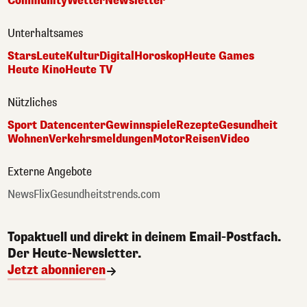
Community
Wetter
Newsletter
Unterhaltsames
Stars
Leute
Kultur
Digital
Horoskop
Heute Games
Heute Kino
Heute TV
Nützliches
Sport Datencenter
Gewinnspiele
Rezepte
Gesundheit
Wohnen
Verkehrsmeldungen
Motor
Reisen
Video
Externe Angebote
NewsFlix
Gesundheitstrends.com
Topaktuell und direkt in deinem Email-Postfach.
Der Heute-Newsletter.
Jetzt abonnieren