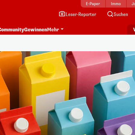
E-Paper
Immo
J
Leser-Reporter
Suchen
Community
Gewinnen
Mehr