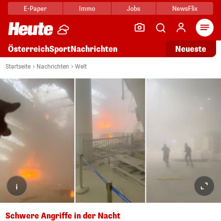
E-Paper
Immo
Jobs
NewsFlix
Arti
Österreich
Sport
Nachrichten
Neueste
Startseite
Nachrichten
Welt
i
Schwere Angriffe in der Nacht