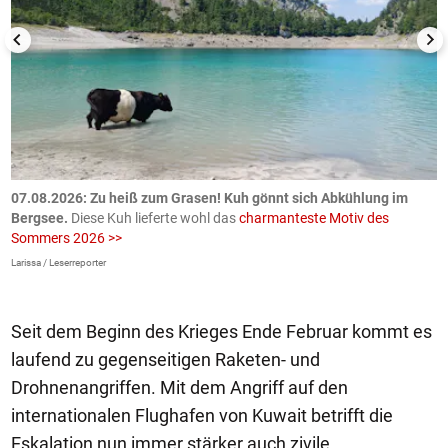
ch
07.08.2026: Zu heiß zum Grasen! Kuh gönnt sich Abkühlung im
0
Bergsee.
Diese Kuh lieferte wohl das
charmanteste Motiv des
S
Sommers 2026 >>
a
>
Larissa / Leserreporter
zV
Seit dem Beginn des Krieges Ende Februar kommt es
laufend zu gegenseitigen Raketen- und
Drohnenangriffen. Mit dem Angriff auf den
internationalen Flughafen von Kuwait betrifft die
Eskalation nun immer stärker auch zivile