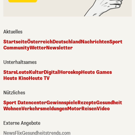
Aktuelles
Startseite
Österreich
Deutschland
Nachrichten
Sport
Community
Wetter
Newsletter
Unterhaltsames
Stars
Leute
Kultur
Digital
Horoskop
Heute Games
Heute Kino
Heute TV
Nützliches
Sport Datencenter
Gewinnspiele
Rezepte
Gesundheit
Wohnen
Verkehrsmeldungen
Motor
Reisen
Video
Externe Angebote
NewsFlix
Gesundheitstrends.com