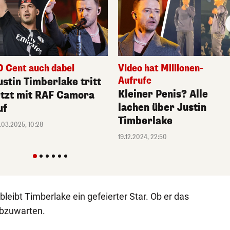
0 Cent auch dabei
Video hat Millionen-
Aufrufe
ustin Timberlake tritt
Kleiner Penis? Alle
etzt mit RAF Camora
lachen über Justin
uf
Timberlake
.03.2025, 10:28
19.12.2024, 22:50
bleibt Timberlake ein gefeierter Star. Ob er das
 abzuwarten.