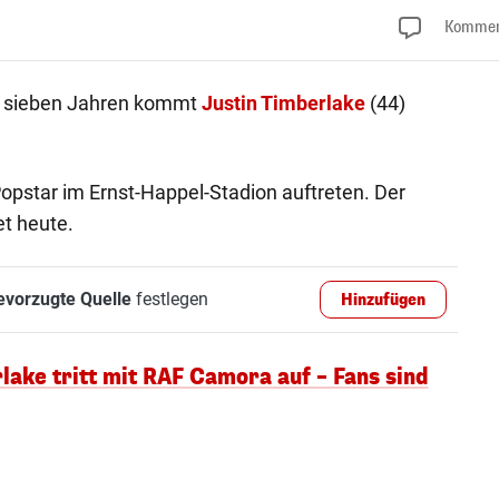
Kommen
ch sieben Jahren kommt
Justin Timberlake
(44)
Popstar im Ernst-Happel-Stadion auftreten. Der
et heute.
evorzugte Quelle
festlegen
Hinzufügen
lake tritt mit RAF Camora auf – Fans sind