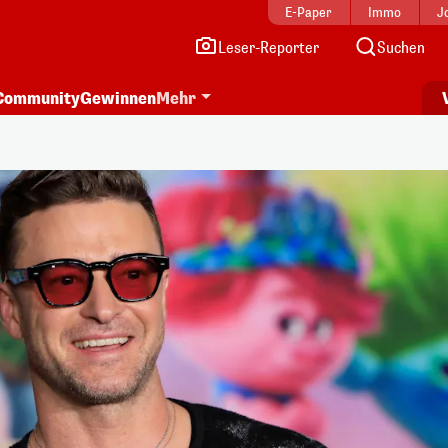
E-Paper
Immo
J
Leser-Reporter
Suchen
Community
Gewinnen
Mehr