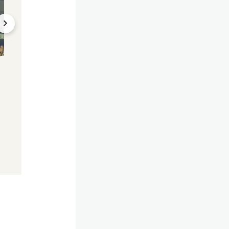
Bizarres Video
Trunkenheit am Ste
Po verbrannt? Britney
Zu jung – Polizist s
tanzt zu Timberlake im
Timberlake nicht
Kamin
erkannt haben
10.03.2025, 11:43
19.06.2024, 13:08