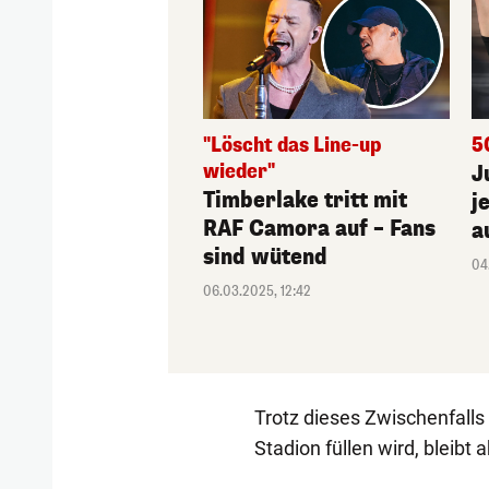
"Löscht das Line-up
5
wieder"
J
Timberlake tritt mit
j
RAF Camora auf – Fans
a
sind wütend
04
06.03.2025, 12:42
Trotz dieses Zwischenfalls 
Stadion füllen wird, bleibt