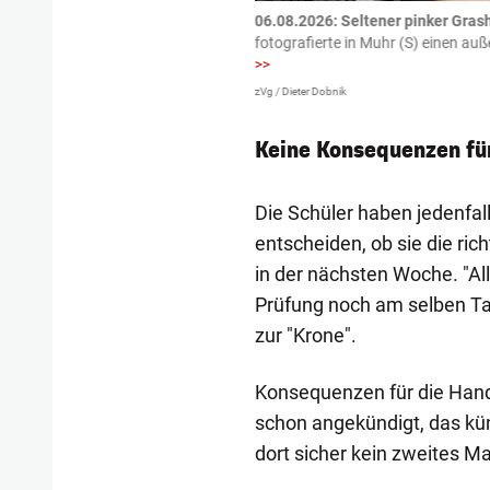
tzte.
Zu einem tragischen
06.08.2026: Seltener pinker Grash
igen gekommen.
Bei einem Frontal-
fotografierte in Muhr (S) einen a
>>
zVg / Dieter Dobnik
Keine Konsequenzen fü
Die Schüler haben jedenfa
entscheiden, ob sie die ri
in der nächsten Woche. "All
Prüfung noch am selben Tag
zur "Krone".
Konsequenzen für die Hand
schon angekündigt, das kün
dort sicher kein zweites Mal