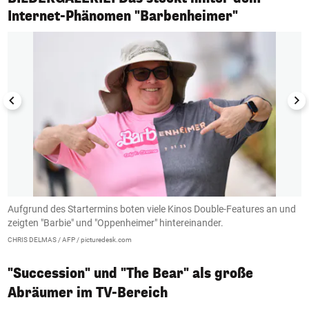
1/6
Internet-Phänomen "Barbenheimer"
Aufgrund des Startermins boten viele Kinos Double-Features an und
S
zeigten "Barbie" und "Oppenheimer" hintereinander.
d
CHRIS DELMAS / AFP / picturedesk.com
Ci
"Succession" und "The Bear" als große
Abräumer im TV-Bereich