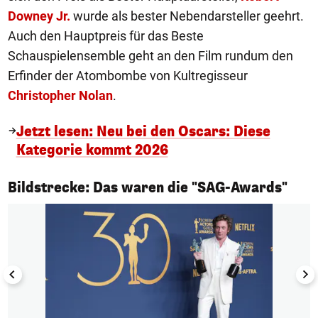
Downey Jr.
wurde als bester Nebendarsteller geehrt.
Auch den Hauptpreis für das Beste
Schauspielensemble geht an den Film rundum den
Erfinder der Atombombe von Kultregisseur
Christopher Nolan
.
Jetzt lesen: Neu bei den Oscars: Diese
Kategorie kommt 2026
1/9
Bildstrecke: Das waren die "SAG-Awards"