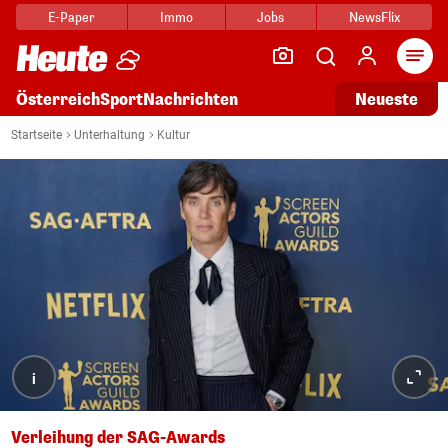
E-Paper
Immo
Jobs
NewsFlix
Arti
Österreich
Sport
Nachrichten
Neueste
Startseite
Unterhaltung
Kultur
i
Verleihung der SAG-Awards