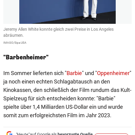
Jeremy Allen White konnte gleich zwei Preise in Los Angeles
M
abräumen.
d
IMAGO/Sipa USA
IM
"Barbenheimer"
Im Sommer lieferten sich "
Barbie
" und "
Oppenheimer
"
ja noch einen echten Schlagabtausch an den
Kinokassen, den schließlich der Film rundum das Kult-
Spielzeug für sich entscheiden konnte: "Barbie"
spielte über 1,4 Milliarden US-Dollar ein und wurde
somit zum erfolgreichsten Film im Jahr 2023.
"Heute"
auf Google als
bevorzugte Quelle