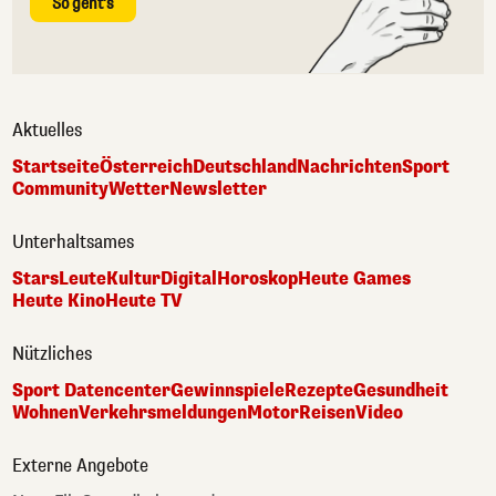
So geht's
Aktuelles
Startseite
Österreich
Deutschland
Nachrichten
Sport
Community
Wetter
Newsletter
Unterhaltsames
Stars
Leute
Kultur
Digital
Horoskop
Heute Games
Heute Kino
Heute TV
Nützliches
Sport Datencenter
Gewinnspiele
Rezepte
Gesundheit
Wohnen
Verkehrsmeldungen
Motor
Reisen
Video
Externe Angebote