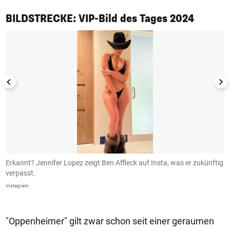
1/50
BILDSTRECKE: VIP-Bild des Tages 2024
Erkannt? Jennifer Lopez zeigt Ben Affleck auf Insta, was er zukünftig
B
verpasst.
I
Instagram
In
"Oppenheimer" gilt zwar schon seit einer geraumen