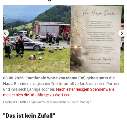
m
08.08.2026: Emotionale Worte von Mama (36) gehen unter die
0
Haut.
Bei einem tragischen Traktorunfall verlor Sarah ihren Partner
B
und ihre sechsjährige Tochter.
Nach einer riesigen Spendenwelle
S
meldet sich die 36-Jährige zu Wort >>>
La
Facebook FF Satteins / gofundme.com, Screenshot / "Heute"-Montage
"Das ist kein Zufall"