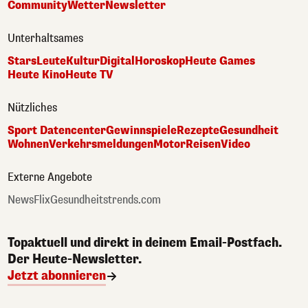
Community
Wetter
Newsletter
Unterhaltsames
Stars
Leute
Kultur
Digital
Horoskop
Heute Games
Heute Kino
Heute TV
Nützliches
Sport Datencenter
Gewinnspiele
Rezepte
Gesundheit
Wohnen
Verkehrsmeldungen
Motor
Reisen
Video
Externe Angebote
NewsFlix
Gesundheitstrends.com
Topaktuell und direkt in deinem Email-Postfach.
Der Heute-Newsletter.
Jetzt abonnieren