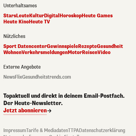
Unterhaltsames
Stars
Leute
Kultur
Digital
Horoskop
Heute Games
Heute Kino
Heute TV
Nützliches
Sport Datencenter
Gewinnspiele
Rezepte
Gesundheit
Wohnen
Verkehrsmeldungen
Motor
Reisen
Video
Externe Angebote
NewsFlix
Gesundheitstrends.com
Topaktuell und direkt in deinem Email-Postfach.
Der Heute-Newsletter.
Jetzt abonnieren
Impressum
Tarife & Mediadaten
TTPA
Datenschutzerklärung