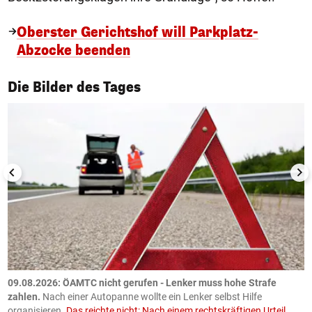
Oberster Gerichtshof will Parkplatz-
Abzocke beenden
1/50
Die Bilder des Tages
09.08.2026: ÖAMTC nicht gerufen - Lenker muss hohe Strafe
0
en
zahlen.
Nach einer Autopanne wollte ein Lenker selbst Hilfe
H
organisieren.
Das reichte nicht: Nach einem rechtskräftigen Urteil
u