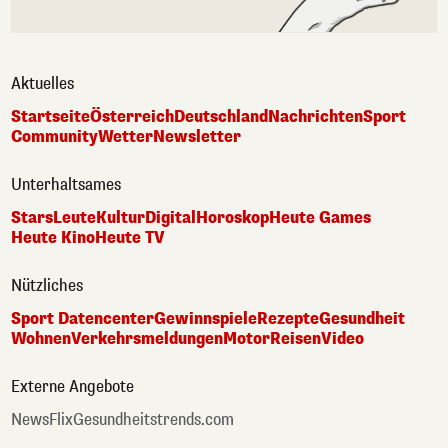
Aktuelles
Startseite
Österreich
Deutschland
Nachrichten
Sport
Community
Wetter
Newsletter
Unterhaltsames
Stars
Leute
Kultur
Digital
Horoskop
Heute Games
Heute Kino
Heute TV
Nützliches
Sport Datencenter
Gewinnspiele
Rezepte
Gesundheit
Wohnen
Verkehrsmeldungen
Motor
Reisen
Video
Externe Angebote
NewsFlix
Gesundheitstrends.com