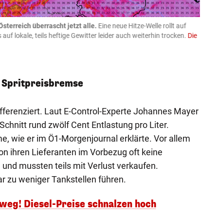
sterreich überrascht jetzt alle.
Eine neue Hitze-Welle rollt auf
09.08
s auf lokale, teils heftige Gewitter leider auch weiterhin trocken.
Die
ein Le
130 E
Getty I
r Spritpreisbremse
fferenziert. Laut E-Control-Experte Johannes Mayer
hnitt rund zwölf Cent Entlastung pro Liter.
e, wie er im Ö1-Morgenjournal erklärte. Vor allem
on ihren Lieferanten im Vorbezug oft keine
nd mussten teils mit Verlust verkaufen.
ar zu weniger Tankstellen führen.
weg! Diesel-Preise schnalzen hoch