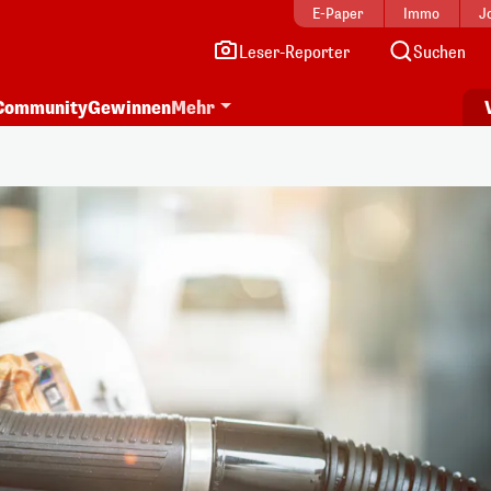
E-Paper
Immo
J
Leser-Reporter
Suchen
Community
Gewinnen
Mehr