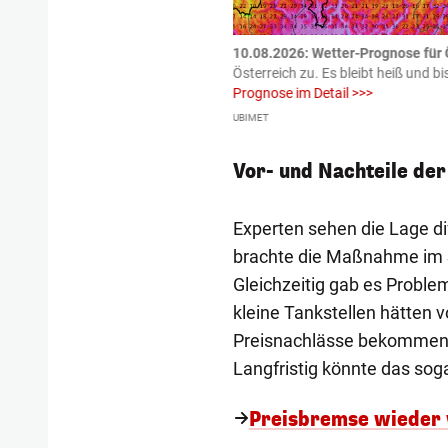
tzte.
Zu einem tragischen
10.08.2026: Wetter-Prognose für Ö
igen gekommen.
Bei einem Frontal-
Österreich zu. Es bleibt heiß und bi
Prognose im Detail >>>
UBIMET
Vor- und Nachteile de
Experten sehen die Lage di
brachte die Maßnahme im Sc
Gleichzeitig gab es Problem
kleine Tankstellen hätten v
Preisnachlässe bekommen u
Langfristig könnte das sog
Preisbremse wieder 