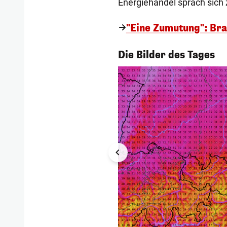
Energiehandel sprach sich 
"Eine Zumutung": Br
1/58
Die Bilder des Tages