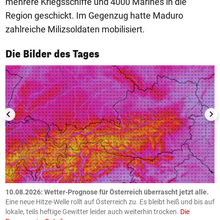
mehrere Kriegsschiffe und 4000 Marines in die
Region geschickt. Im Gegenzug hatte Maduro
zahlreiche Milizsoldaten mobilisiert.
1/50
Die Bilder des Tages
10.08.2026: Wetter-Prognose für Österreich überrascht jetzt alle.
0
e
Eine neue Hitze-Welle rollt auf Österreich zu. Es bleibt heiß und bis auf
z
h
lokale, teils heftige Gewitter leider auch weiterhin trocken.
Die
o