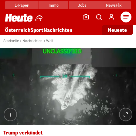
E-Paper
Immo
Jobs
NewsFlix
Arti
Österreich
Sport
Nachrichten
Neueste
Startseite
Nachrichten
Welt
i
Trump verkündet