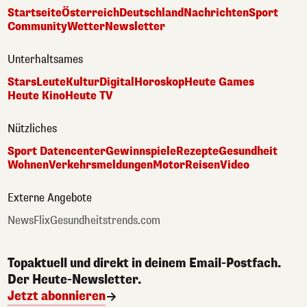
Startseite
Österreich
Deutschland
Nachrichten
Sport
Community
Wetter
Newsletter
Unterhaltsames
Stars
Leute
Kultur
Digital
Horoskop
Heute Games
Heute Kino
Heute TV
Nützliches
Sport Datencenter
Gewinnspiele
Rezepte
Gesundheit
Wohnen
Verkehrsmeldungen
Motor
Reisen
Video
Externe Angebote
NewsFlix
Gesundheitstrends.com
Topaktuell und direkt in deinem Email-Postfach.
Der Heute-Newsletter.
Jetzt abonnieren