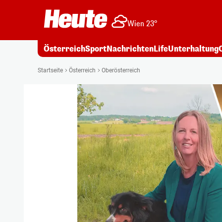
Wien 23°
Österreich
Sport
Nachrichten
Life
Unterhaltung
Startseite
Österreich
Oberösterreich