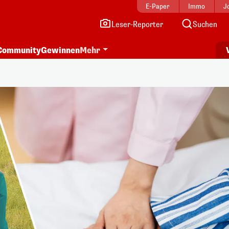
E-Paper
Immo
J
Leser-Reporter
Suchen
Community
Gewinnen
Mehr