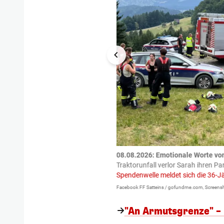
tzte.
Zu einem tragischen
08.08.2026: Emotionale Worte vo
igen gekommen.
Bei einem Frontal-
Traktorunfall verlor Sarah ihren Pa
Spendenwelle meldet sich die 36-J
Facebook FF Satteins / gofundme.com, Screensh
"An Armutsgrenze" –