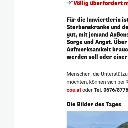
"Völlig überfordert mi
Für die Innviertlerin i
Sterbenskranke und der
gut, mit jemand Außen
Sorge und Angst. Über
Aufmerksamkeit brauch
werden soll oder einer
Menschen, die Unterstützu
möchten, können sich bei 
ooe.at
oder
Tel. 0676/877
1/56
Die Bilder des Tages