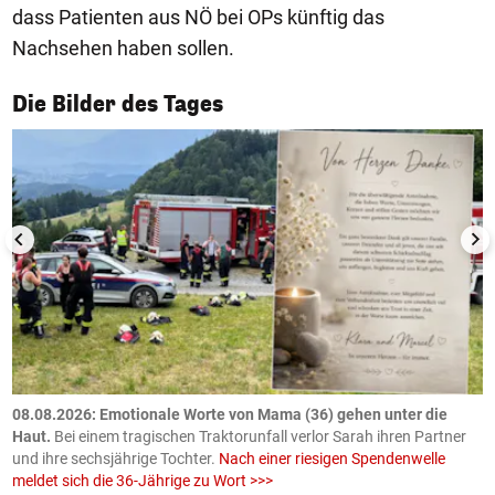
dass Patienten aus NÖ bei OPs künftig das
Nachsehen haben sollen.
1/50
Die Bilder des Tages
m
08.08.2026: Emotionale Worte von Mama (36) gehen unter die
0
Haut.
Bei einem tragischen Traktorunfall verlor Sarah ihren Partner
B
und ihre sechsjährige Tochter.
Nach einer riesigen Spendenwelle
S
meldet sich die 36-Jährige zu Wort >>>
La