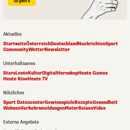
So geht's
Aktuelles
Startseite
Österreich
Deutschland
Nachrichten
Sport
Community
Wetter
Newsletter
Unterhaltsames
Stars
Leute
Kultur
Digital
Horoskop
Heute Games
Heute Kino
Heute TV
Nützliches
Sport Datencenter
Gewinnspiele
Rezepte
Gesundheit
Wohnen
Verkehrsmeldungen
Motor
Reisen
Video
Externe Angebote