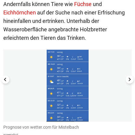
Andernfalls können Tiere wie
Füchse
und
Eichhörnchen
auf der Suche nach einer Erfrischung
hineinfallen und ertrinken. Unterhalb der
Wasseroberfläche angebrachte Holzbretter
erleichtern den Tieren das Trinken.
1/4
Prognose von wetter.com für Mistelbach
"
screenshot
sc