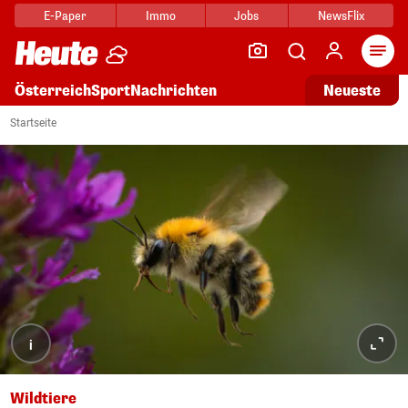
E-Paper
Immo
Jobs
NewsFlix
Arti
Österreich
Sport
Nachrichten
Neueste
Startseite
i
Wildtiere