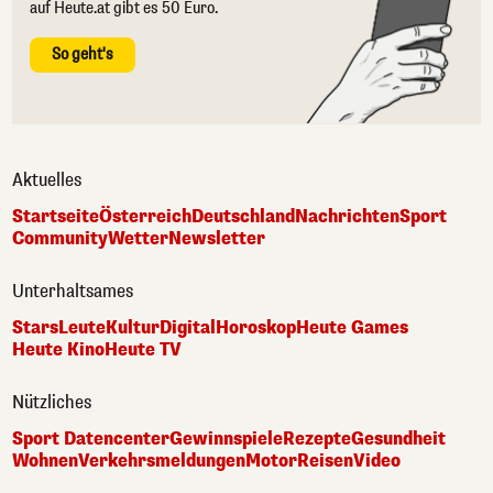
auf Heute.at gibt es 50 Euro.
So geht's
Aktuelles
Startseite
Österreich
Deutschland
Nachrichten
Sport
Community
Wetter
Newsletter
Unterhaltsames
Stars
Leute
Kultur
Digital
Horoskop
Heute Games
Heute Kino
Heute TV
Nützliches
Sport Datencenter
Gewinnspiele
Rezepte
Gesundheit
Wohnen
Verkehrsmeldungen
Motor
Reisen
Video