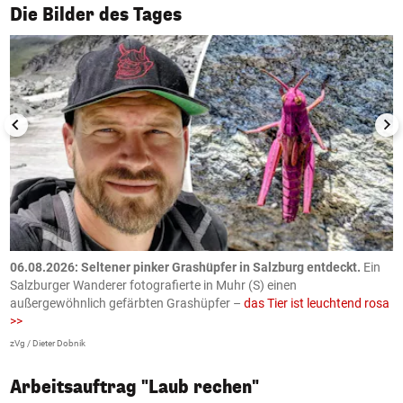
1/50
Die Bilder des Tages
06.08.2026: Seltener pinker Grashüpfer in Salzburg entdeckt.
Ein
0
Salzburger Wanderer fotografierte in Muhr (S) einen
S
außergewöhnlich gefärbten Grashüpfer –
das Tier ist leuchtend rosa
U
>>
AP
zVg / Dieter Dobnik
Arbeitsauftrag "Laub rechen"