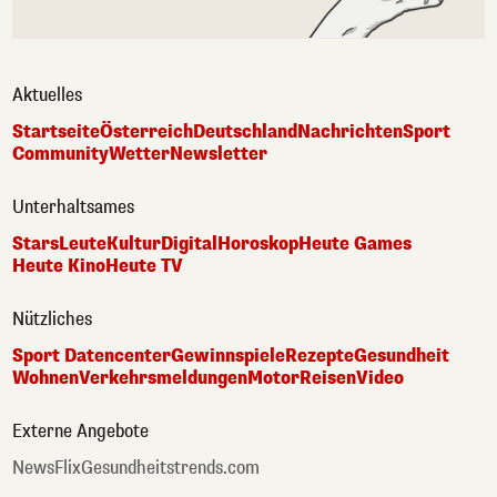
Aktuelles
Startseite
Österreich
Deutschland
Nachrichten
Sport
Community
Wetter
Newsletter
Unterhaltsames
Stars
Leute
Kultur
Digital
Horoskop
Heute Games
Heute Kino
Heute TV
Nützliches
Sport Datencenter
Gewinnspiele
Rezepte
Gesundheit
Wohnen
Verkehrsmeldungen
Motor
Reisen
Video
Externe Angebote
NewsFlix
Gesundheitstrends.com