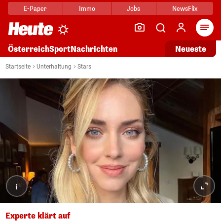
E-Paper
Immo
Jobs
NewsFlix
Arti
Österreich
Sport
Nachrichten
Neueste
Startseite
Unterhaltung
Stars
i
Experte klärt auf