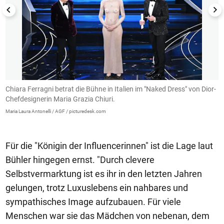
Chiara Ferragni betrat die Bühne in Italien im "Naked Dress" von Dior-
D
Chefdesignerin Maria Grazia Chiuri.
K
w
Maria Laura Antonelli / AGF / picturedesk.com
Ma
Für die "Königin der Influencerinnen" ist die Lage laut
Bühler hingegen ernst. "Durch clevere
Selbstvermarktung ist es ihr in den letzten Jahren
gelungen, trotz Luxuslebens ein nahbares und
sympathisches Image aufzubauen. Für viele
Menschen war sie das Mädchen von nebenan, dem