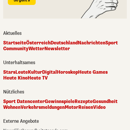
So geht's
Aktuelles
Startseite
Österreich
Deutschland
Nachrichten
Sport
Community
Wetter
Newsletter
Unterhaltsames
Stars
Leute
Kultur
Digital
Horoskop
Heute Games
Heute Kino
Heute TV
Nützliches
Sport Datencenter
Gewinnspiele
Rezepte
Gesundheit
Wohnen
Verkehrsmeldungen
Motor
Reisen
Video
Externe Angebote