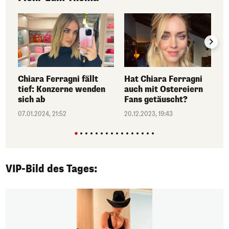
Chiara Ferragni fällt
Hat Chiara Ferragni
tief: Konzerne wenden
auch mit Ostereiern
sich ab
Fans getäuscht?
07.01.2024, 21:52
20.12.2023, 19:43
VIP-Bild des Tages:
1/50