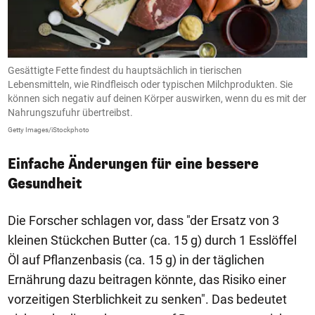
Gesättigte Fette findest du hauptsächlich in tierischen
U
Lebensmitteln, wie Rindfleisch oder typischen Milchprodukten. Sie
u
können sich negativ auf deinen Körper auswirken, wenn du es mit der
g
Nahrungszufuhr übertreibst.
Ge
Getty Images/iStockphoto
Einfache Änderungen für eine bessere
Gesundheit
Die Forscher schlagen vor, dass "der Ersatz von 3
kleinen Stückchen Butter (ca. 15 g) durch 1 Esslöffel
Öl auf Pflanzenbasis (ca. 15 g) in der täglichen
Ernährung dazu beitragen könnte, das Risiko einer
vorzeitigen Sterblichkeit zu senken". Das bedeutet