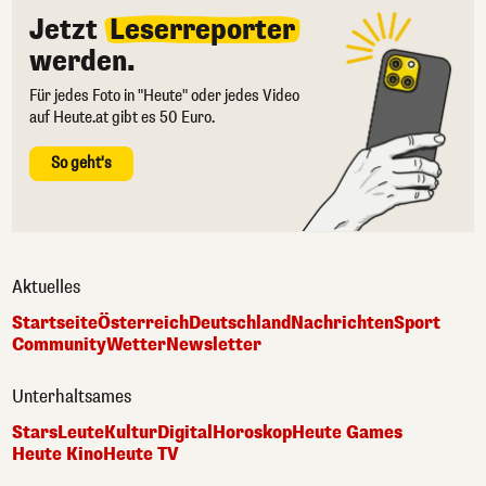
Jetzt
Leserreporter
werden.
Für jedes Foto in "Heute" oder jedes Video
auf Heute.at gibt es 50 Euro.
So geht's
Aktuelles
Startseite
Österreich
Deutschland
Nachrichten
Sport
Community
Wetter
Newsletter
Unterhaltsames
Stars
Leute
Kultur
Digital
Horoskop
Heute Games
Heute Kino
Heute TV