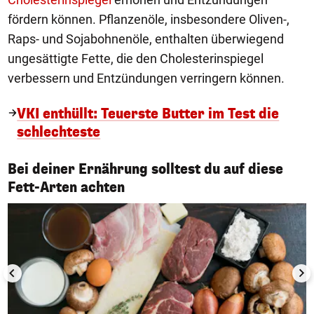
fördern können. Pflanzenöle, insbesondere Oliven-,
Raps- und Sojabohnenöle, enthalten überwiegend
ungesättigte Fette, die den Cholesterinspiegel
verbessern und Entzündungen verringern können.
VKI enthüllt: Teuerste Butter im Test die
schlechteste
Bei deiner Ernährung solltest du auf diese
1/3
Fett-Arten achten