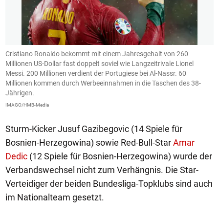
Cristiano Ronaldo bekommt mit einem Jahresgehalt von 260
D
Millionen US-Dollar fast doppelt soviel wie Langzeitrivale Lionel
U
Messi. 200 Millionen verdient der Portugiese bei Al-Nassr. 60
I
Millionen kommen durch Werbeeinnahmen in die Taschen des 38-
Jährigen.
IMAGO/HMB-Media
Sturm-Kicker Jusuf Gazibegovic (14 Spiele für
Bosnien-Herzegowina) sowie Red-Bull-Star
Amar
Dedic
(12 Spiele für Bosnien-Herzegowina) wurde der
Verbandswechsel nicht zum Verhängnis. Die Star-
Verteidiger der beiden Bundesliga-Topklubs sind auch
im Nationalteam gesetzt.