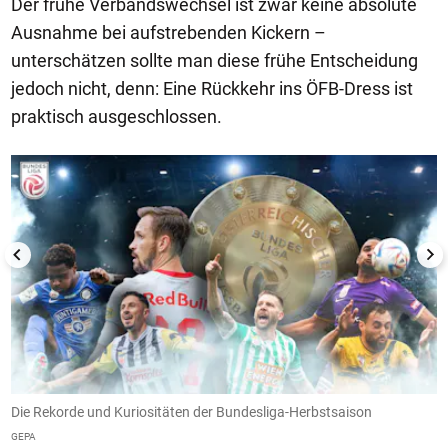
Der frühe Verbandswechsel ist zwar keine absolute
Ausnahme bei aufstrebenden Kickern –
unterschätzen sollte man diese frühe Entscheidung
jedoch nicht, denn: Eine Rückkehr ins ÖFB-Dress ist
praktisch ausgeschlossen.
1/29
Die Rekorde und Kuriositäten der Bundesliga-Herbstsaison
S
D
GEPA