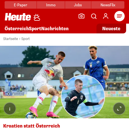
E-Paper
Immo
Jobs
NewsFlix
Arti
Österreich
Sport
Nachrichten
Neueste
Startseite
Sport
i
Kroatien statt Österreich