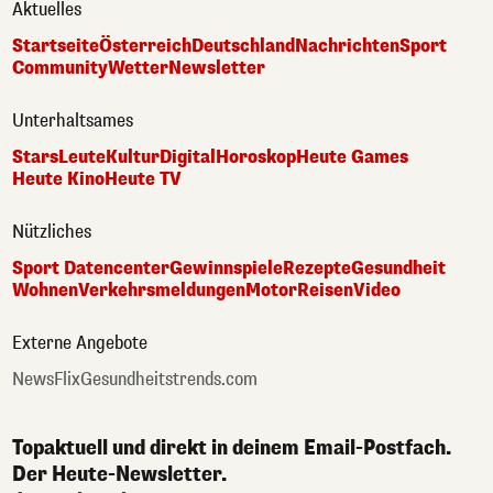
Aktuelles
Startseite
Österreich
Deutschland
Nachrichten
Sport
Community
Wetter
Newsletter
Unterhaltsames
Stars
Leute
Kultur
Digital
Horoskop
Heute Games
Heute Kino
Heute TV
Nützliches
Sport Datencenter
Gewinnspiele
Rezepte
Gesundheit
Wohnen
Verkehrsmeldungen
Motor
Reisen
Video
Externe Angebote
NewsFlix
Gesundheitstrends.com
Topaktuell und direkt in deinem Email-Postfach.
Der Heute-Newsletter.