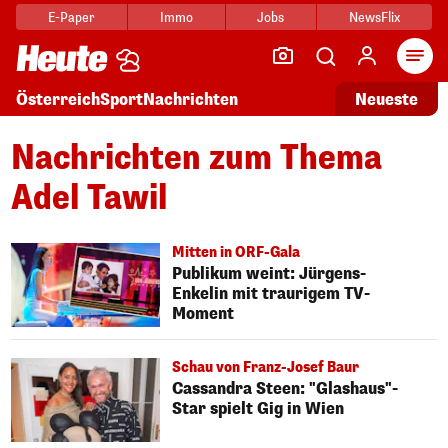
E-Paper
Immo
Jobs
NewsFlix
Arti
Österreich
Sport
Nachrichten
Neueste
Nachrichten zum Thema
Adel Tawil
Mitten in ORF-Gala
Publikum weint: Jürgens-
Enkelin mit traurigem TV-
Moment
Schau von Franz-Josef Baur
Cassandra Steen: "Glashaus"-
Star spielt Gig in Wien