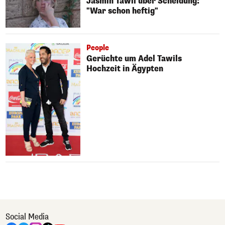
Jasmin Tawil über Scheidung:
"War schon heftig"
People
Gerüchte um Adel Tawils
Hochzeit in Ägypten
Social Media