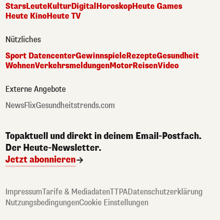
Stars
Leute
Kultur
Digital
Horoskop
Heute Games
Heute Kino
Heute TV
Nützliches
Sport Datencenter
Gewinnspiele
Rezepte
Gesundheit
Wohnen
Verkehrsmeldungen
Motor
Reisen
Video
Externe Angebote
NewsFlix
Gesundheitstrends.com
Topaktuell und direkt in deinem Email-Postfach.
Der Heute-Newsletter.
Jetzt abonnieren
Impressum
Tarife & Mediadaten
TTPA
Datenschutzerklärung
Nutzungsbedingungen
Cookie Einstellungen