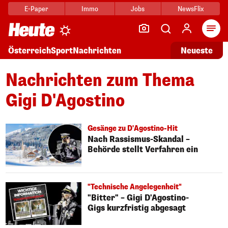
E-Paper
Immo
Jobs
NewsFlix
Arti
Österreich
Sport
Nachrichten
Neueste
Nachrichten zum Thema
Gigi D'Agostino
Gesänge zu D'Agostino-Hit
Nach Rassismus-Skandal –
Behörde stellt Verfahren ein
"Technische Angelegenheit"
"Bitter" – Gigi D'Agostino-
Gigs kurzfristig abgesagt