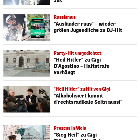
aus
Rassismus
"Ausländer raus" – wieder
grölen Jugendliche zu DJ-Hit
Party-Hit umgedichtet
"Heil Hitler" zu Gigi
D'Agostino – Haftstrafe
verhängt
"Heil Hitler" zu Hit von Gigi
"Alkoholisiert kimmt
d'rechtsradikale Seitn aussi"
Prozess in Wels
"Sieg Heil" zu Gigi-