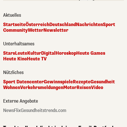
Aktuelles
Startseite
Österreich
Deutschland
Nachrichten
Sport
Community
Wetter
Newsletter
Unterhaltsames
Stars
Leute
Kultur
Digital
Horoskop
Heute Games
Heute Kino
Heute TV
Nützliches
Sport Datencenter
Gewinnspiele
Rezepte
Gesundheit
Wohnen
Verkehrsmeldungen
Motor
Reisen
Video
Externe Angebote
NewsFlix
Gesundheitstrends.com