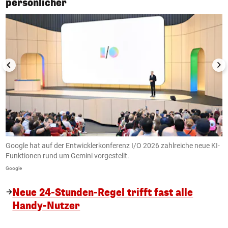
persönlicher
nd
Google hat auf der Entwicklerkonferenz I/O 2026 zahlreiche neue KI-
I
Funktionen rund um Gemini vorgestellt.
m
Google
Go
Neue 24-Stunden-Regel trifft fast alle
Handy-Nutzer