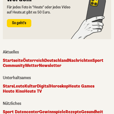
Für jedes Foto in "Heute" oder jedes Video
auf Heute.at gibt es 50 Euro.
So geht's
Aktuelles
Startseite
Österreich
Deutschland
Nachrichten
Sport
Community
Wetter
Newsletter
Unterhaltsames
Stars
Leute
Kultur
Digital
Horoskop
Heute Games
Heute Kino
Heute TV
Nützliches
Sport Datencenter
Gewinnspiele
Rezepte
Gesundheit