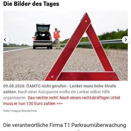
1/50
Die Bilder des Tages
09.08.2026: ÖAMTC nicht gerufen - Lenker muss hohe Strafe
0
en
zahlen.
Nach einer Autopanne wollte ein Lenker selbst Hilfe
H
organisieren.
Das reichte nicht: Nach einem rechtskräftigen Urteil
u
muss er nun 130 Euro zahlen >>>
m
Getty Images/iStockphoto
Fa
Die verantwortliche Firma T1 Parkraumüberwachung