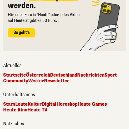
werden.
Für jedes Foto in "Heute" oder jedes Video
auf Heute.at gibt es 50 Euro.
So geht's
Aktuelles
Startseite
Österreich
Deutschland
Nachrichten
Sport
Community
Wetter
Newsletter
Unterhaltsames
Stars
Leute
Kultur
Digital
Horoskop
Heute Games
Heute Kino
Heute TV
Nützliches