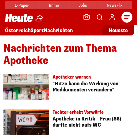
E-Paper
Immo
Jobs
NewsFlix
Arti
Österreich
Sport
Nachrichten
Neueste
Nachrichten zum Thema
Apotheke
Apotheker warnen
"Hitze kann die Wirkung von
Medikamenten verändern"
Tochter erhebt Vorwürfe
Apotheke in Kritik – Frau (86)
durfte nicht aufs WC