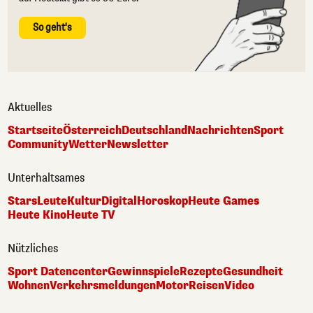
So geht's
Aktuelles
Startseite
Österreich
Deutschland
Nachrichten
Sport
Community
Wetter
Newsletter
Unterhaltsames
Stars
Leute
Kultur
Digital
Horoskop
Heute Games
Heute Kino
Heute TV
Nützliches
Sport Datencenter
Gewinnspiele
Rezepte
Gesundheit
Wohnen
Verkehrsmeldungen
Motor
Reisen
Video