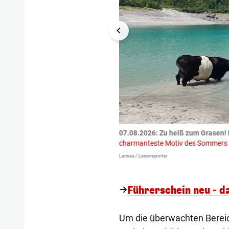
tzte.
Zu einem tragischen
07.08.2026: Zu heiß zum Grasen! 
igen gekommen.
Bei einem Frontal-
charmanteste Motiv des Sommers
Larissa / Leserreporter
Führerschein neu - da
Um die überwachten Bereic