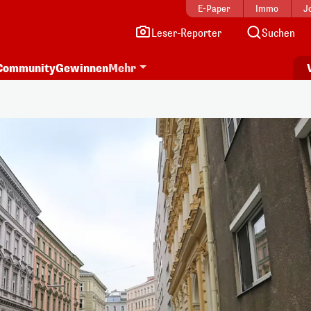
E-Paper
Immo
J
Leser-Reporter
Suchen
Community
Gewinnen
Mehr