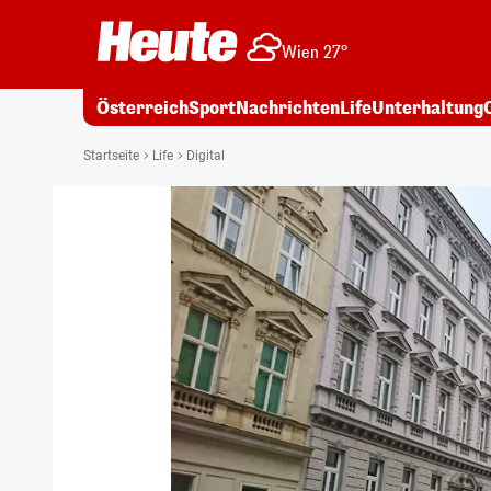
Wien 27°
Österreich
Sport
Nachrichten
Life
Unterhaltung
Startseite
Life
Digital