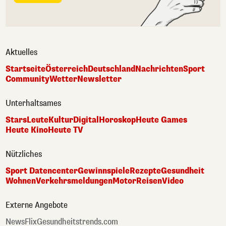
Aktuelles
Startseite
Österreich
Deutschland
Nachrichten
Sport
Community
Wetter
Newsletter
Unterhaltsames
Stars
Leute
Kultur
Digital
Horoskop
Heute Games
Heute Kino
Heute TV
Nützliches
Sport Datencenter
Gewinnspiele
Rezepte
Gesundheit
Wohnen
Verkehrsmeldungen
Motor
Reisen
Video
Externe Angebote
NewsFlix
Gesundheitstrends.com