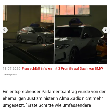
18.07.2026:
Frau schläft in Wien mit 3 Promille auf Dach von BMW
1
F
Leserreporter
Le
Ein entsprechender Parlamentsantrag wurde von der
ehemaligen Justizministerin Alma Zadic nicht mehr
umgesetzt. "Erste Schritte wie umfassendere