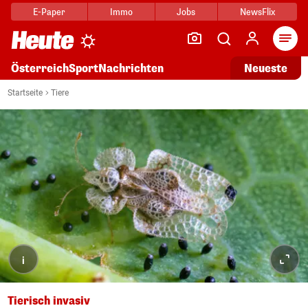
E-Paper
Immo
Jobs
NewsFlix
Arti
Österreich
Sport
Nachrichten
Neueste
Startseite
Tiere
i
Tierisch invasiv