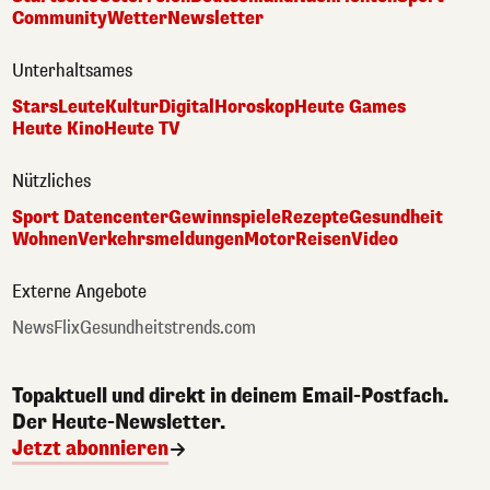
Community
Wetter
Newsletter
Unterhaltsames
Stars
Leute
Kultur
Digital
Horoskop
Heute Games
Heute Kino
Heute TV
Nützliches
Sport Datencenter
Gewinnspiele
Rezepte
Gesundheit
Wohnen
Verkehrsmeldungen
Motor
Reisen
Video
Externe Angebote
NewsFlix
Gesundheitstrends.com
Topaktuell und direkt in deinem Email-Postfach.
Der Heute-Newsletter.
Jetzt abonnieren