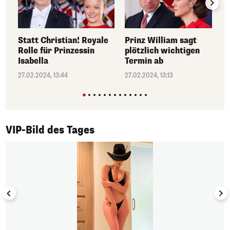
Statt Christian! Royale
Prinz William sagt
Rolle für Prinzessin
plötzlich wichtigen
Isabella
Termin ab
27.02.2024, 13:44
27.02.2024, 13:13
1/50
VIP-Bild des Tages