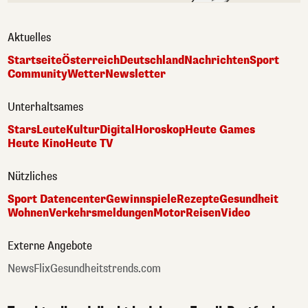
Aktuelles
Startseite
Österreich
Deutschland
Nachrichten
Sport
Community
Wetter
Newsletter
Unterhaltsames
Stars
Leute
Kultur
Digital
Horoskop
Heute Games
Heute Kino
Heute TV
Nützliches
Sport Datencenter
Gewinnspiele
Rezepte
Gesundheit
Wohnen
Verkehrsmeldungen
Motor
Reisen
Video
Externe Angebote
NewsFlix
Gesundheitstrends.com