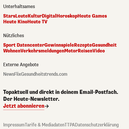
Unterhaltsames
Stars
Leute
Kultur
Digital
Horoskop
Heute Games
Heute Kino
Heute TV
Nützliches
Sport Datencenter
Gewinnspiele
Rezepte
Gesundheit
Wohnen
Verkehrsmeldungen
Motor
Reisen
Video
Externe Angebote
NewsFlix
Gesundheitstrends.com
Topaktuell und direkt in deinem Email-Postfach.
Der Heute-Newsletter.
Jetzt abonnieren
Impressum
Tarife & Mediadaten
TTPA
Datenschutzerklärung