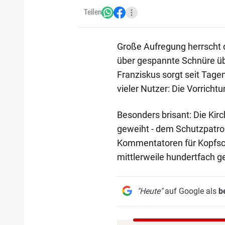
Teilen
Große Aufregung herrscht 
über gespannte Schnüre üb
Franziskus sorgt seit Tagen
vieler Nutzer: Die Vorricht
Besonders brisant: Die Kir
geweiht - dem Schutzpatron
Kommentatoren für Kopfsch
mittlerweile hundertfach g
"Heute"
auf Google als
b